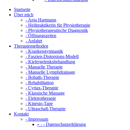
Startseite
Über mich
- Anja Hartmann
- Heilpraktikerin für Physiotherapie
- Physiotherapeutische Diagnostik
- Öffnungszeiten
- Anfahrt
Therapiemethoden
- Krankengymnastik
- Faszien-Distorsions-Modell
- Kiefergelenksbehandlung
- Manuelle Therapie
- Manuelle Lymphdrainage
- Bobath-Therapie
- Rehabilitation
- Cyriax-Therapie
- Klassische Massage
- Elektrotherapie
- Kinesio-Tape
- Ultraschall-Therapie
Kontakt
- Impressum
- - Datenschutzerklärung