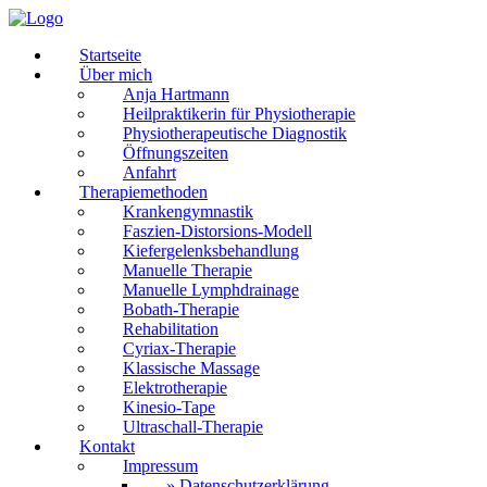
Startseite
Über mich
Anja Hartmann
Heilpraktikerin für Physiotherapie
Physiotherapeutische Diagnostik
Öffnungszeiten
Anfahrt
Therapiemethoden
Krankengymnastik
Faszien-Distorsions-Modell
Kiefergelenksbehandlung
Manuelle Therapie
Manuelle Lymphdrainage
Bobath-Therapie
Rehabilitation
Cyriax-Therapie
Klassische Massage
Elektrotherapie
Kinesio-Tape
Ultraschall-Therapie
Kontakt
Impressum
Datenschutzerklärung