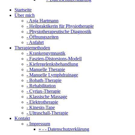
Startseite
Über mich
- Anja Hartmann
- Heilpraktikerin für Physiotherapie
- Physiotherapeutische Diagnostik
- Öffnungszeiten
- Anfahrt
Therapiemethoden
- Krankengymnastik
- Faszien-Distorsions-Modell
- Kiefergelenksbehandlung
- Manuelle Therapie
- Manuelle Lymphdrainage
- Bobath-Therapie
- Rehabilitation
- Cyriax-Therapie
- Klassische Massage
- Elektrotherapie
- Kinesio-Tape
- Ultraschall-Therapie
Kontakt
- Impressum
- - Datenschutzerklärung