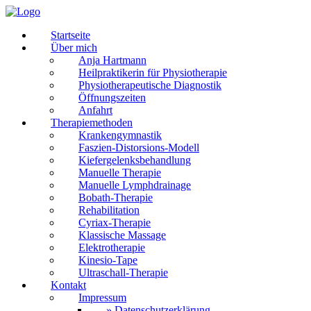
Startseite
Über mich
Anja Hartmann
Heilpraktikerin für Physiotherapie
Physiotherapeutische Diagnostik
Öffnungszeiten
Anfahrt
Therapiemethoden
Krankengymnastik
Faszien-Distorsions-Modell
Kiefergelenksbehandlung
Manuelle Therapie
Manuelle Lymphdrainage
Bobath-Therapie
Rehabilitation
Cyriax-Therapie
Klassische Massage
Elektrotherapie
Kinesio-Tape
Ultraschall-Therapie
Kontakt
Impressum
Datenschutzerklärung